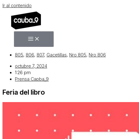
Ir al contenido
805
,
806
,
807
,
Gacetillas
,
Nro 805
,
Nro 806
octubre 7, 2024
1:26 pm
Prensa Capba_9
Feria del libro